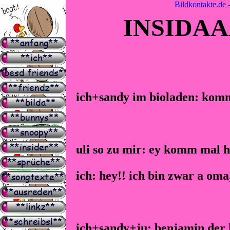
Bildkontakte.de 
INSIDAA
ich+sandy im bioladen:
komm 
uli so zu mir: ey komm mal 
ich: hey!! ich bin zwar a oma,
ich+sandy+ju:
benjamin der k